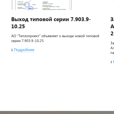
Выход типовой серии 7.903.9-
З
10.25
А
2
АО "Теплопроект" объявляет о выходе новой типовой
серии 7.903.9-10.25
З
А
Подробнее
п