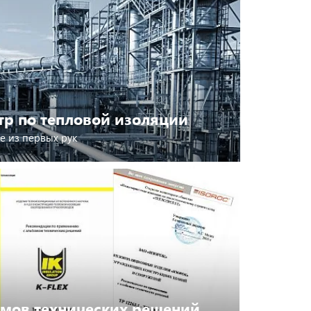
р по тепловой изоляции
е из первых рук
омов технических решений