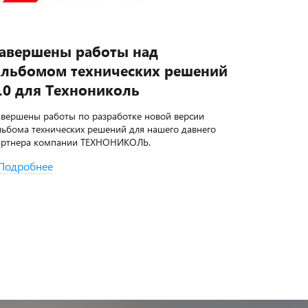
авершены работы над
Завер
льбомом технических решений
Альбо
.0 для Технониколь
2.0 дл
авершены работы по разработке новой версии
Завершены
льбома технических решений для нашего давнего
Альбома те
артнера компании ТЕХНОНИКОЛЬ.
нашего да
Подробнее
Подроб