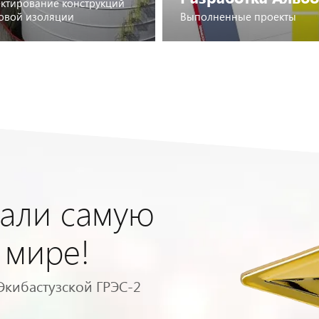
ктирование конструкций
овой изоляции
Выполненные проекты
одробнее
Подробнее
али самую
 мире!
Экибастузской ГРЭС-2