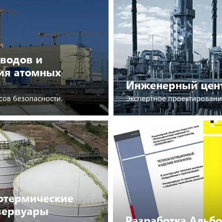
водов и
ия атомных
Инженерный цент
сов безопасности.
Экспертное проектировани
Подробнее
отермические
зервуары
Разработка Альб